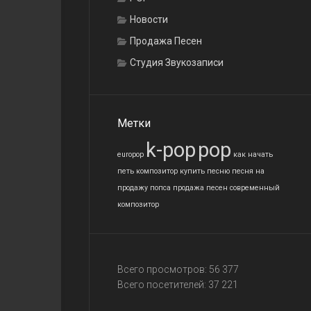
Новости
Продажа Песен
Студия Звукозаписи
Метки
k-pop
pop
europop
как начать
петь
композитор
купить песню
песня на
продажу
попса
продажа песен
современный
композитор
Всего просмотров:
56 377
Всего посетителей:
37 221