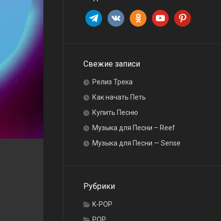
telegram
vkontakte
odnoklassniki
youtube
pinterest
Свежие записи
Релиз Трека
Как начать Петь
Купить Песню
Музыка для Песни – Reef
Музыка для Песни — Sense
Рубрики
K-POP
POP