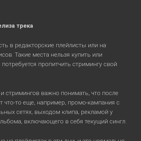
елиза
трека
сть в редакторские плейлисты или на
сов. Такие места нельзя купить или
о потребуется пропитчить стримингу свой
и стримингов важно понимать, что после
т что-то еще, например, промо-кампания с
ных сетях, выходом клипа, рекламой у
альбома, включающего в себя текущий сингл.
 на плейлистах в эти дни, и это нормально;