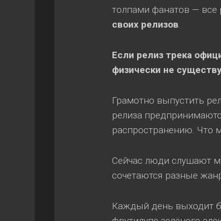
толпами фанатов — все 
своих релизов
.
Если релиз трека офиц
физически не существу
Грамотно выпустить рел
релиза предпринимаютс
распространению. Что 
Сейчас люди слушают му
сочетаются разные жанр
Каждый день выходит б
фрутилупс зелёного эл