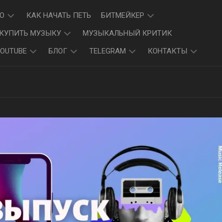
Ю
КАК НАЧАТЬ ПЕТЬ
БИТМЕЙКЕР
КУПИТЬ МУЗЫКУ
МУЗЫКАЛЬНЫЙ КРИТИК
ПАБЛИК
OUTUBE
БЛОГ
TELEGRAM
КОНТАКТЫ
ВКОНТАКТЕ
ОДНОКЛАССНИКИ
САЙТ
ДЗЕН
ПРОДАЖА
НАШИ
ВКОНТАКТЕ
ПЕСЕН
БЛОГИ
PINTEREST
—
НАШИ
TELEGRAM
САЙТЫ
КАНАЛ
ПРОДЮСЕР
—
TELEGRAM
КАНАЛ
КАТАЛОГ
КАНАЛОВ
TELEGRAM